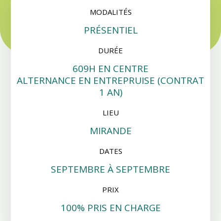
l’environnement (ONCFS, ONEMA, Parcs Nationaux)
MODALITÉS
– garde particulier au sein d’un domaine de chasse privée
PRÉSENTIEL
– éleveur d’animaux sauvages.
DURÉE
609H EN CENTRE
ALTERNANCE EN ENTREPRUISE (CONTRAT
1 AN)
LIEU
MIRANDE
DATES
SEPTEMBRE À SEPTEMBRE
PRIX
100% PRIS EN CHARGE