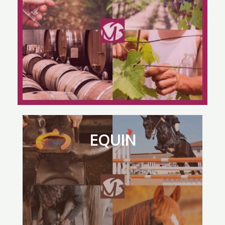
cœur d’un département agricole reconnu
pour son savoir-faire et sa diversité.
Voir les formations
VITICULTURE
EQUIN
La viticulture recherche ses futurs talents :
formez-vous à un métier ancestral guidé par la
passion et sublimé par le talent au cœur d’un
territoire historiquement viticole
Voir les formations