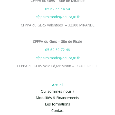
CFPPA du Gers – Site de Mirande
05 62 66 54 64
cfppa.mirande@educagri.fr
CFPPA du GERS Valentées – 32300 MIRANDE
CFFPA du Gers – Site de Riscle
05 62 69 72 46
cfppa.mirande@educagri.fr
CFPPA du GERS Voie Edgar Morin – 32400 RISCLE
Accueil
Qui sommes-nous ?
Modalités & Financements
Les formations
Contact