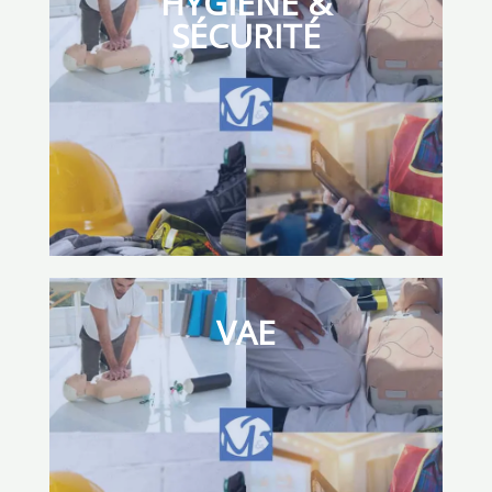
HYGIÈNE &
Nombreux sont les métiers liés à la nature : leurs
SÉCURITÉ
enjeux sont fondamentaux au regard des constats
environnementaux. Formez-vous à des métiers de
passion à l’écoute de nos écosystèmes.
Voir les formations
HYGIÈNE &
VAE
SÉCURITÉ
Restez informés des changements opérés en
matière de santé et sécurité au travail en vue
d’appliquer les nouvelles réglementations et
préconisations pour le bien-être de vos salariés.