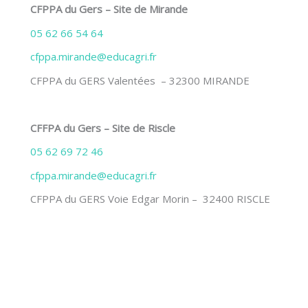
CFPPA du Gers – Site de Mirande
05 62 66 54 64
cfppa.mirande@educagri.fr
CFPPA du GERS Valentées – 32300 MIRANDE
CFFPA du Gers – Site de Riscle
05 62 69 72 46
cfppa.mirande@educagri.fr
CFPPA du GERS Voie Edgar Morin – 32400 RISCLE