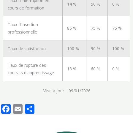
Taux d'interruption en
14 %
50 %
0 %
cours de formation
Taux d'insertion
85 %
75 %
75 %
professionnelle
Taux de satisfaction
100 %
90 %
100 %
Taux de rupture des
18 %
60 %
0 %
contrats d'apprentissage
Mise à jour : 09/01/2026
F
E
P
ac
m
ar
e
ai
ta