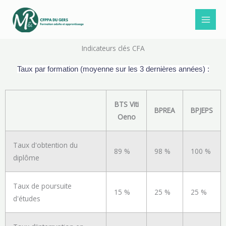
Aller
au
contenu
Indicateurs clés CFA
Taux par formation (moyenne sur les 3 dernières années) :
BTS Viti
BPREA
BPJEPS
Oeno
Taux d'obtention du
89 %
98 %
100 %
diplôme
Taux de poursuite
15 %
25 %
25 %
d'études