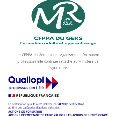
b
l
g
o
er
o
k
Le
CFPPA du Gers
est un organisme de formation
professionnelle continue rattaché au Ministère de
l’Agriculture.