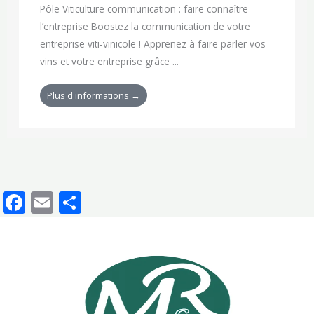
Pôle Viticulture communication : faire connaître
l’entreprise Boostez la communication de votre
entreprise viti-vinicole ! Apprenez à faire parler vos
vins et votre entreprise grâce ...
Plus d'informations →
F
E
P
ac
m
ar
e
ai
ta
b
l
g
o
er