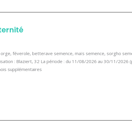
ernité
é, orge, féverole, betterave semence, maïs semence, sorgho seme
alisation : Blaziert, 32 La période : du 11/08/2026 au 30/11/2026
 mois supplémentaires