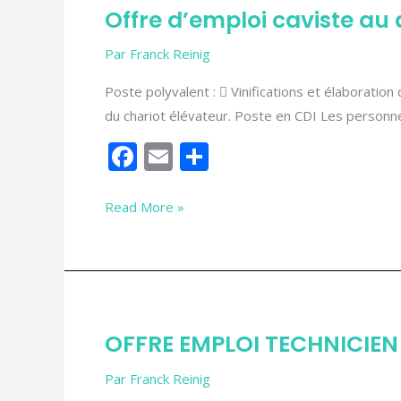
Offre d’emploi caviste au
d’emploi
caviste
Par
Franck Reinig
au
Poste polyvalent :  Vinifications et élaboration d
domaine
du chariot élévateur. Poste en CDI Les personn
de
l’Herré
F
E
P
ac
m
ar
e
ai
ta
Read More »
b
l
g
o
er
o
k
OFFRE
OFFRE EMPLOI TECHNICIEN
EMPLOI
TECHNICIEN
Par
Franck Reinig
CAVISTE