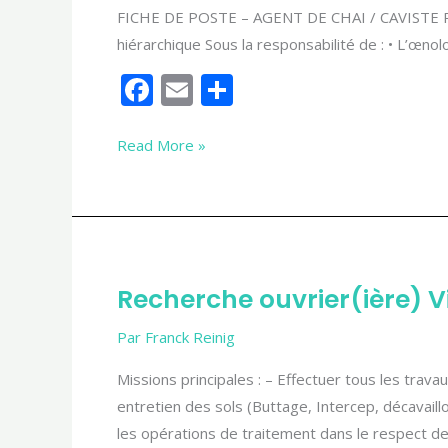
FICHE DE POSTE – AGENT DE CHAI / CAVISTE POLY
POLYVALENT
hiérarchique Sous la responsabilité de : • L’œno
F
E
P
ac
m
ar
e
ai
ta
Read More »
b
l
g
o
er
o
k
Recherche
Recherche ouvrier(ière) Vi
ouvrier(ière)
Viticole
Par
Franck Reinig
Tractoriste
Missions principales : – Effectuer tous les trav
entretien des sols (Buttage, Intercep, décavail
les opérations de traitement dans le respect d