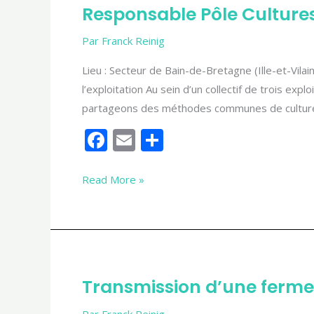
Responsable Pôle Culture
k
Responsable
Pôle
Par
Franck Reinig
Cultures
(H/F)
Lieu : Secteur de Bain-de-Bretagne (Ille-et-Vil
l’exploitation Au sein d’un collectif de trois exp
partageons des méthodes communes de cultures
F
E
P
ac
m
ar
e
ai
ta
Read More »
b
l
g
o
er
o
k
Transmission
Transmission d’une ferme
d’une
ferme
Par
Franck Reinig