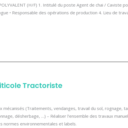
VALENT (H/F) 1. Intitulé du poste Agent de chai / Caviste poly
logue • Responsable des opérations de production 4. Lieu de trava
ticole Tractoriste
aux mécanisés (Traitements, vendanges, travail du sol, rognage, ta
lonnage, désherbage, …) – Réaliser l’ensemble des travaux manuels
es normes environnementales et labels.