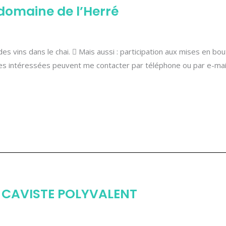
 domaine de l’Herré
es vins dans le chai.  Mais aussi : participation aux mises en boute
es intéressées peuvent me contacter par téléphone ou par e-mail
 CAVISTE POLYVALENT