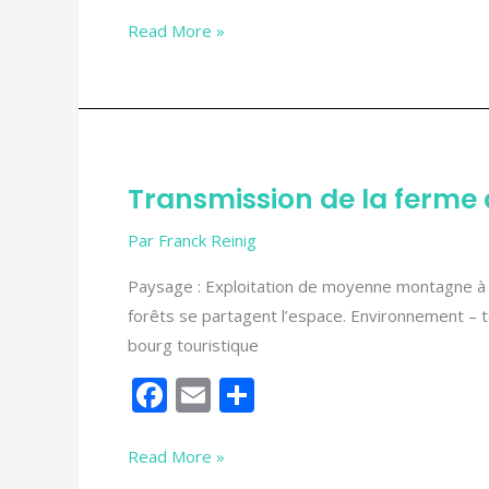
ac
m
ar
e
ai
ta
Read More »
b
l
g
o
er
o
k
Transmission
Transmission de la ferme
de
la
Par
Franck Reinig
ferme
Paysage : Exploitation de moyenne montagne à 6
du
forêts se partagent l’espace. Environnement – te
Garon
bourg touristique
F
E
P
ac
m
ar
e
ai
ta
Read More »