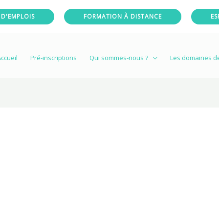
 D'EMPLOIS
FORMATION À DISTANCE
ES
ccueil
Pré-inscriptions
Qui sommes-nous ?
Les domaines d