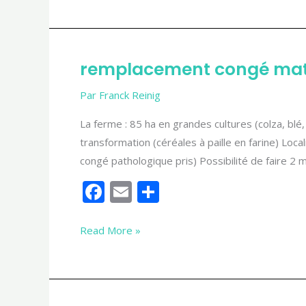
b
l
g
o
er
o
remplacement congé mat
k
remplacement
congé
Par
Franck Reinig
maternité
La ferme : 85 ha en grandes cultures (colza, bl
transformation (céréales à paille en farine) Loc
congé pathologique pris) Possibilité de faire 2
F
E
P
ac
m
ar
e
ai
ta
Read More »
b
l
g
o
er
o