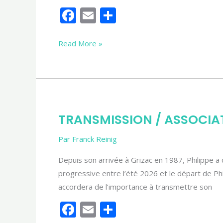
F
E
P
ac
m
ar
e
ai
ta
Read More »
b
l
g
o
er
o
k
TRANSMISSION
TRANSMISSION / ASSOCIA
/
ASSOCIATION
Par
Franck Reinig
Depuis son arrivée à Grizac en 1987, Philippe a 
progressive entre l’été 2026 et le départ de Phi
accordera de l’importance à transmettre son
F
E
P