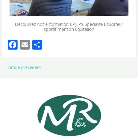
Découvrez notre formation BPJEPS Spécialité Educateur
sportif mention Equitation
F
E
P
ac
m
ar
e
ai
ta
←
Article précédent
b
l
g
o
er
o
k