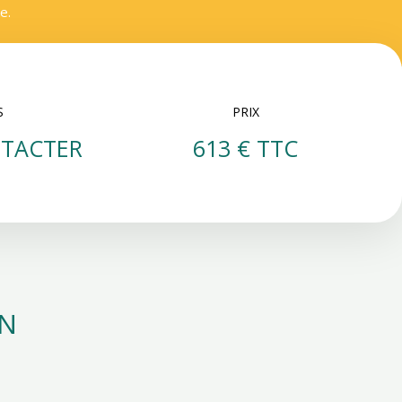
e.
S
PRIX
TACTER
613 € TTC
ON