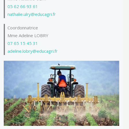
05 62 66 93 61
nathalie.ulry@educagri.fr
Coordonnatrice
Mme Adeline LOBRY
07 65 15 45 31
adeline.lobry@educagri.fr