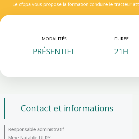
Le cfppa vous propose la formation conduire le tracteur att
MODALITÉS
DURÉE
PRÉSENTIEL
21H
Contact et informations
Responsable administratif
Mme Natahlie ULRY