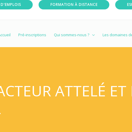
 D'EMPLOIS
FORMATION À DISTANCE
ES
ccueil
Pré-inscriptions
Qui sommes-nous ?
Les domaines d
CTEUR ATTELÉ ET 
L