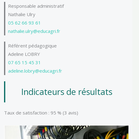
Responsable administratif
Nathalie Ulry
05 62 66 93 61
nathalie.ulry@educagri.fr
Référent pédagogique
Adeline LOBRY
07 65 15 45 31
adeline.lobry@educagri.fr
Indicateurs de résultats
Taux de satisfaction : 95 % (3 avis)