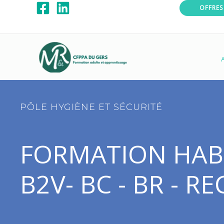
Aller
OFFRES
au
contenu
A
PÔLE HYGIÈNE ET SÉCURITÉ
FORMATION HABI
B2V- BC - BR - R