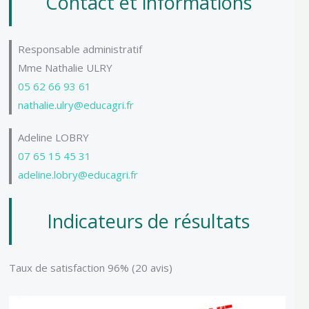
Contact et informations
Responsable administratif
Mme Nathalie ULRY
05 62 66 93 61
nathalie.ulry@educagri.fr
Adeline LOBRY
07 65 15 45 31
adeline.lobry@educagri.fr
Indicateurs de résultats
Taux de satisfaction 96% (20 avis)