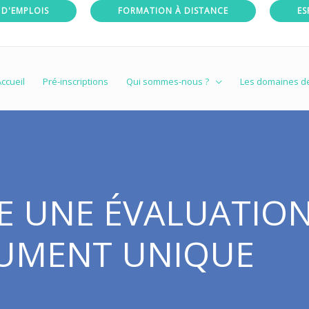
 D'EMPLOIS
FORMATION À DISTANCE
ES
ccueil
Pré-inscriptions
Qui sommes-nous ?
Les domaines d
E UNE ÉVALUATION
CUMENT UNIQUE