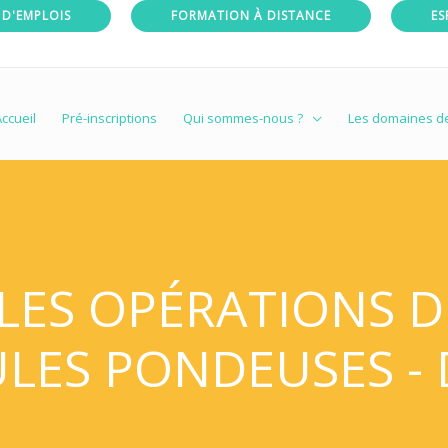
 D'EMPLOIS
FORMATION À DISTANCE
ES
ccueil
Pré-inscriptions
Qui sommes-nous ?
Les domaines d
 LES OPÉRATIONS 
ULES PONDEUSES - 