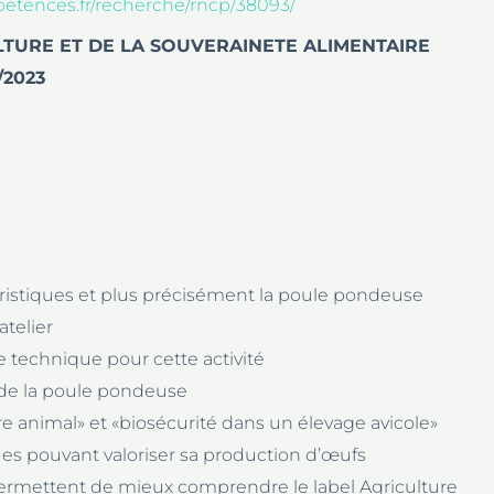
etences.fr/recherche/rncp/38093/
ICULTURE ET DE LA SOUVERAINETE ALIMENTAIRE
0/2023
téristiques et plus précisément la poule pondeuse
atelier
e technique pour cette activité
é de la poule pondeuse
re animal» et «biosécurité dans un élevage avicole»
ques pouvant valoriser sa production d’œufs
permettent de mieux comprendre le label Agriculture