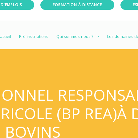
 D'EMPLOIS
FORMATION À DISTANCE
ES
ccueil
Pré-inscriptions
Qui sommes-nous ?
Les domaines d
SIONNEL RESPONSA
RICOLE (BP REA)À 
 BOVINS