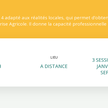
4 adapté aux réalités locales, qui permet d’obte
ise Agricole. Il donne la capacité professionnelle 
LIEU
3 SESS
H
A DISTANCE
JANV
SE