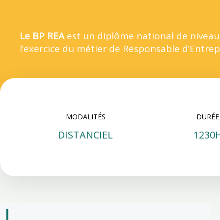
Le BP REA
est un diplôme national de niveau 
l’exercice du métier de Responsable d’Entrepr
MODALITÉS
DURÉE
DISTANCIEL
1230