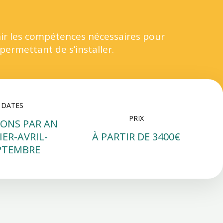
nir les compétences nécessaires pour
permettant de s’installer.
DATES
PRIX
IONS PAR AN
IER-AVRIL-
À PARTIR DE 3400€
PTEMBRE