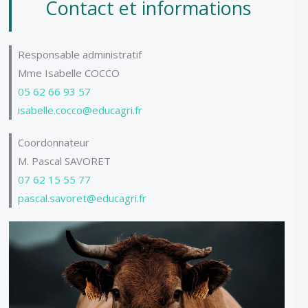
Contact et informations
Responsable administratif
Mme Isabelle COCCO
05 62 66 93 57
isabelle.cocco@educagri.fr
Coordonnateur
M. Pascal SAVORET
07 62 15 55 77
pascal.savoret@educagri.fr