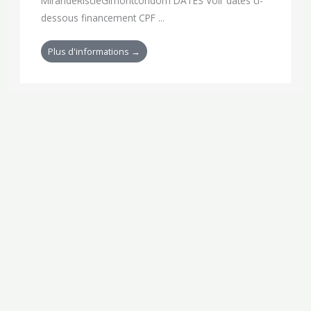
MirandeRiscleGimontcondom DATES Voir dates ci-
dessous financement CPF ...
Plus d'informations →